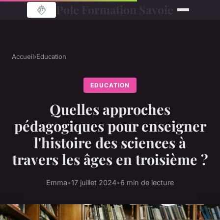
Pole Formation Savoie
Accueil
›
Education
EDUCATION
Quelles approches
pédagogiques pour enseigner
l'histoire des sciences à
travers les âges en troisième ?
Emma
•
17 juillet 2024
•
6 min de lecture