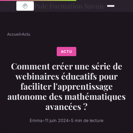
Pole Formation Savoie
Accueil
›
Actu
ACTU
Comment créer une série de
webinaires éducatifs pour
faciliter l'apprentissage
autonome des mathématiques
avancées ?
Emma
•
11 juin 2024
•
5 min de lecture